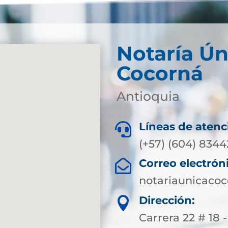
Notaría Ún
Cocorná
Antioquia
Líneas de atenc

(+57) (604) 834
Correo electrón

notariaunicaco
Dirección:

Carrera 22 # 18 -