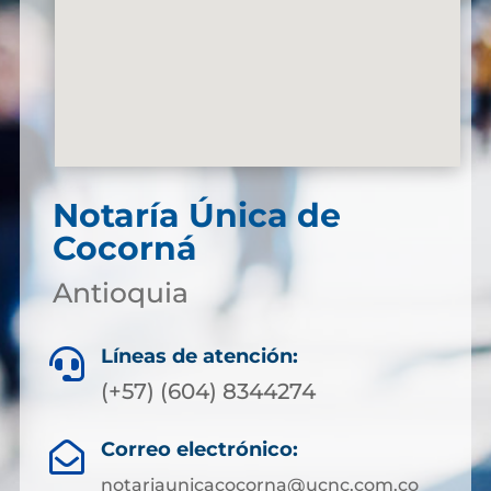
Notaría Única de
Cocorná
Antioquia
Líneas de atención:

(+57) (604) 8344274
Correo electrónico:

notariaunicacocorna@ucnc.com.co