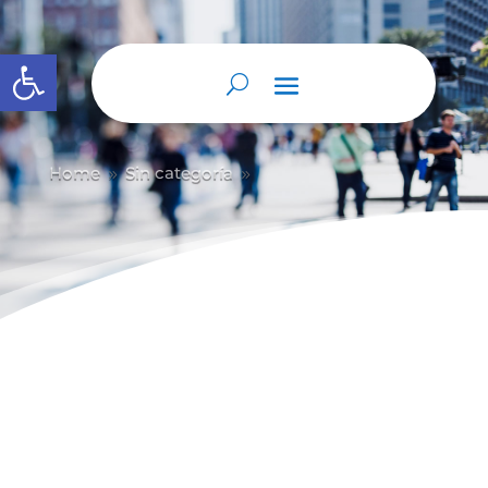
Abrir barra de herramientas
Home
Sin categoría
9
9