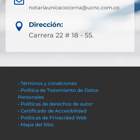
notariaunicacocorna@ucnc.com.co
Dirección:

Carrera 22 # 18 - 55.
• Términos y condiciones
• Política de Tratamiento de Datos
Personales
• Políticas de derechos de autor
• Certificado de Accesibilidad
• Políticas de Privacidad Web
• Mapa del Sitio