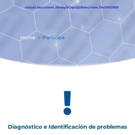
virtual/-/document_library/bGsp2IjUBdeu/view_file/39121905
Home
Participa
9

Diagnóstico e Identificación de problemas