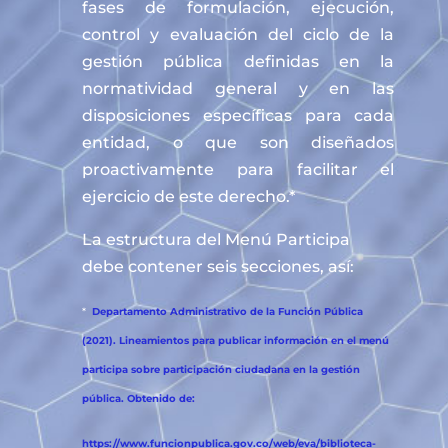
fases de formulación, ejecución,
control y evaluación del ciclo de la
gestión pública definidas en la
normatividad general y en las
disposiciones específicas para cada
entidad, o que son diseñados
proactivamente para facilitar el
ejercicio de este derecho.*
La estructura del Menú Participa
debe contener seis secciones, así:
*
Departamento Administrativo de la Función Pública
(2021). Lineamientos para publicar información en el menú
participa sobre participación ciudadana en la gestión
pública. Obtenido de:
https://www.funcionpublica.gov.co/web/eva/biblioteca-