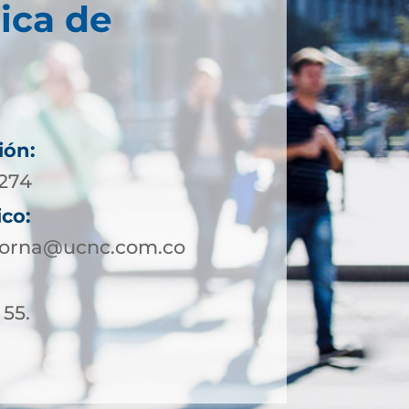
ica de
ión:
4274
ico:
corna@ucnc.com.co
 55.