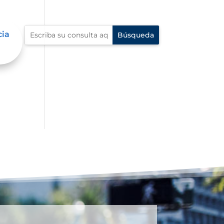
cia
dad