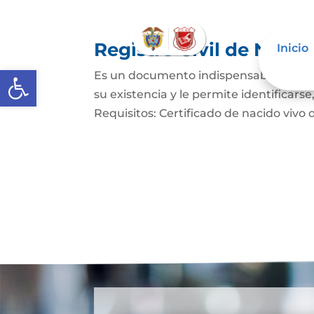
Registro Civil de Naci
Inicio
Abrir barra de herramientas
Es un documento indispensable mediant
su existencia y le permite identificars
Requisitos: Certificado de nacido vivo d