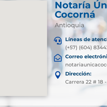
Notaría Ún
Cocorná
Antioquia
Líneas de atenc

(+57) (604) 834
Correo electrón

notariaunicaco
Dirección:

Carrera 22 # 18 -