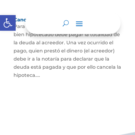
Abrir barra de herramientas
Cancelación de Hipoteca
Para cancelar una hipoteca, el dueño del
bien hipotecado debe pagar la totalidad de
la deuda al acreedor. Una vez ocurrido el
pago, quien prestó el dinero (el acreedor)
debe ir a la notaría para declarar que la
deuda está pagada y que por ello cancela la
hipoteca....