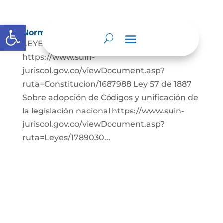
Abrir barra de herramientas
Normatividad
LEYES: Constitución Política de Colombia.
https://www.suin-
juriscol.gov.co/viewDocument.asp?
ruta=Constitucion/1687988 Ley 57 de 1887
Sobre adopción de Códigos y unificación de
la legislación nacional https://www.suin-
juriscol.gov.co/viewDocument.asp?
ruta=Leyes/1789030...