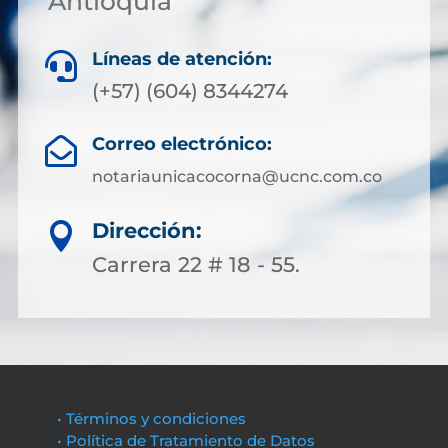
Antioquia
Líneas de atención:

(+57) (604) 8344274
Correo electrónico:

notariaunicacocorna@ucnc.com.co
Dirección:

Carrera 22 # 18 - 55.
• Términos y condiciones
• Política de Tratamiento de Datos