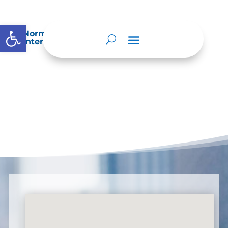
Abrir barra de herramientas
Normatividad especial que les aplique de
interés.