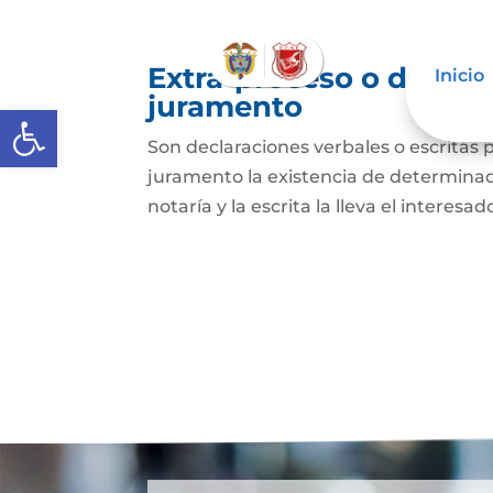
Extra-proceso o declar
Inicio
juramento
Abrir barra de herramientas
Son declaraciones verbales o escritas 
juramento la existencia de determinado
notaría y la escrita la lleva el interesa