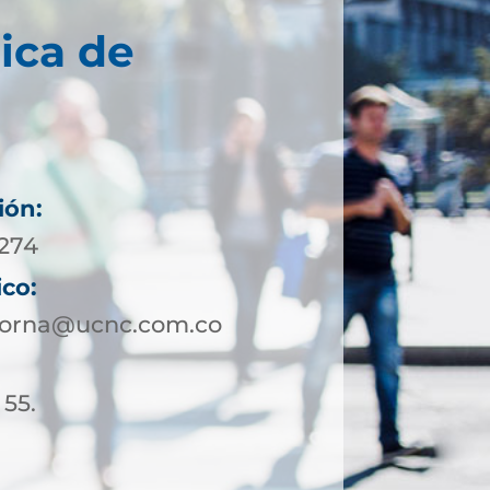
ica de
ión:
4274
ico:
corna@ucnc.com.co
 55.