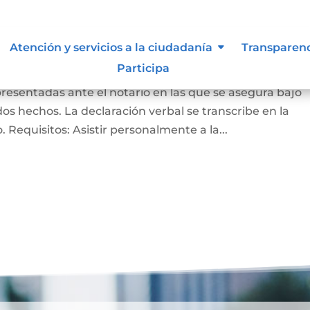
ación bajo la gravedad de
Atención y servicios a la ciudadanía
Transparen
Participa
presentadas ante el notario en las que se asegura bajo
s hechos. La declaración verbal se transcribe en la
do. Requisitos: Asistir personalmente a la...