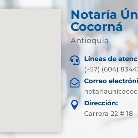
Notaría Ún
Cocorná
Antioquia
Líneas de atenc

(+57) (604) 834
Correo electrón

notariaunicaco
Dirección:

Carrera 22 # 18 -